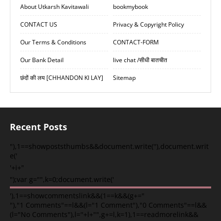
About Utkarsh Kavitawali
bookmybook
CONTACT US
Privacy & Copyright Policy
Our Terms & Conditions
CONTACT-FORM
Our Bank Detail
live chat /सीधी बातचीत
छंदों की लय [CHHANDON KI LAY]
Sitemap
Recent Posts
"),1==showpoststhumbs&&document.write(''),document.writ
e('
'+i+"
");var g="",k=0;document.write('
'),1==showcommentslink&&(1==k&&(g+="
"),"1 Comments"==l&&(l="1 Comment"),"0 Comments"==l&&
(l="No Comments"),l=''+l+"",g+=l,k=1),1==readmorelink&&