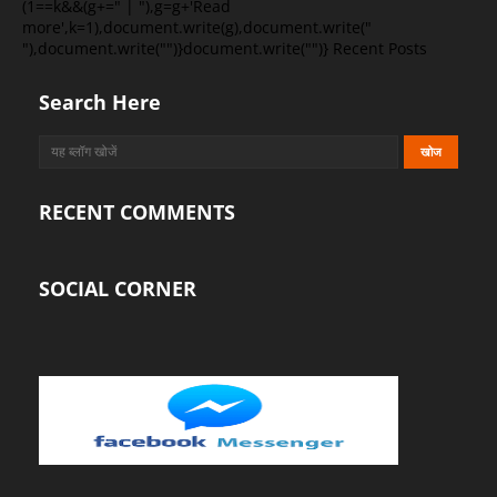
(1==k&&(g+=" | "),g=g+'Read
more',k=1),document.write(g),document.write("
"),document.write("")}document.write("")}
Recent Posts
Search Here
RECENT COMMENTS
SOCIAL CORNER