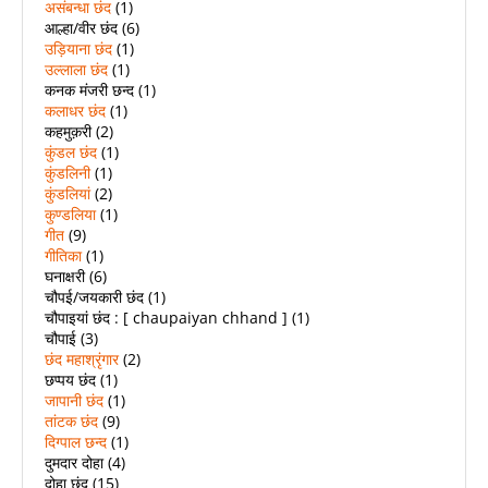
असंबन्धा छंद
(1)
आल्हा/वीर छंद
(6)
उड़ियाना छंद
(1)
उल्लाला छंद
(1)
कनक मंजरी छन्द
(1)
कलाधर छंद
(1)
कहमुक़री
(2)
कुंडल छंद
(1)
कुंडलिनी
(1)
कुंडलियां
(2)
कुण्डलिया
(1)
गीत
(9)
गीतिका
(1)
घनाक्षरी
(6)
चौपई/जयकारी छंद
(1)
चौपाइयां छंद : [ chaupaiyan chhand ]
(1)
चौपाई
(3)
छंद महाश्रृंगार
(2)
छप्पय छंद
(1)
जापानी छंद
(1)
तांटक छंद
(9)
दिग्पाल छन्द
(1)
दुमदार दोहा
(4)
दोहा छंद
(15)