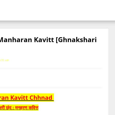
छंद] Manharan Kavitt [Ghnakshari
3:00 am
an Kavitt Chhnad
्षरी छंद : मनहरण कवित्त