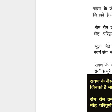
रावण के ज
जिनको है 
रोम रोम 
मोह परिप
भूल बैठे 
स्वयं संग 
रावण के जै
दोनों के ब