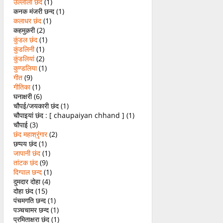
उल्लाला छंद
(1)
कनक मंजरी छन्द
(1)
कलाधर छंद
(1)
कहमुक़री
(2)
कुंडल छंद
(1)
कुंडलिनी
(1)
कुंडलियां
(2)
कुण्डलिया
(1)
गीत
(9)
गीतिका
(1)
घनाक्षरी
(6)
चौपई/जयकारी छंद
(1)
चौपाइयां छंद : [ chaupaiyan chhand ]
(1)
चौपाई
(3)
छंद महाश्रृंगार
(2)
छप्पय छंद
(1)
जापानी छंद
(1)
तांटक छंद
(9)
दिग्पाल छन्द
(1)
दुमदार दोहा
(4)
दोहा छंद
(15)
पंचमगति छन्द
(1)
पञ्चचामर छन्द
(1)
प्रमिताक्षरा छंद
(1)