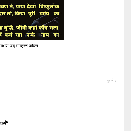
ाक्षरी छंद मनहरण कवित्त
पुराने
कर्ष”