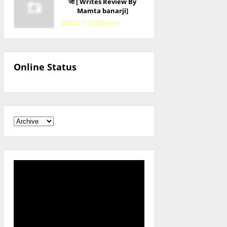
जी [ Writes Review By
Mamta banarji]
3/03/2017 11:25:00 pm
Online Status