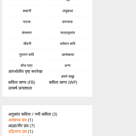
कहानी
लघुकथा
नाटक
उपन्यास
संस्मरण
यात्रावृतांत
जीवनी
वर्तमान कवि
पुरातन कवि
आत्मकथा
शोध पत्र
अन्य
अंतर्जालीय पृष्ठ रूपरेखा
हमारे समूह
कविता सागर (FB)
कविता सागर (WP)
उत्कर्ष छन्दशाला
अतुकांत कविता / नयी कविता
(3)
असंबन्धा छंद
(1)
आल्हा/वीर छंद
(7)
उड़ियाना छंद
(1)