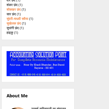
वीर छंद
(1)
शंकर छंद
(1)
शोकाहर छंद
(1)
सार छंद
(1)
सुंदरी-माधवी सवैया
(1)
सुखेलक छंद
(1)
सुभांगी छंद
(1)
हाइकु
(1)
About Me
उत्कर्ष कवितावली का संचालन