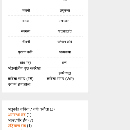
कहानी
लघुकथा
नाटक
उपन्यास
संस्मरण
यात्रावृतांत
जीवनी
वर्तमान कवि
पुरातन कवि
आत्मकथा
शोध पत्र
अन्य
अंतर्जालीय पृष्ठ रूपरेखा
हमारे समूह
कविता सागर (FB)
कविता सागर (WP)
उत्कर्ष छन्दशाला
अतुकांत कविता / नयी कविता
(3)
असंबन्धा छंद
(1)
आल्हा/वीर छंद
(7)
उड़ियाना छंद
(1)