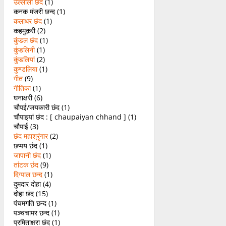
उल्लाला छंद
(1)
कनक मंजरी छन्द
(1)
कलाधर छंद
(1)
कहमुक़री
(2)
कुंडल छंद
(1)
कुंडलिनी
(1)
कुंडलियां
(2)
कुण्डलिया
(1)
गीत
(9)
गीतिका
(1)
घनाक्षरी
(6)
चौपई/जयकारी छंद
(1)
चौपाइयां छंद : [ chaupaiyan chhand ]
(1)
चौपाई
(3)
छंद महाश्रृंगार
(2)
छप्पय छंद
(1)
जापानी छंद
(1)
तांटक छंद
(9)
दिग्पाल छन्द
(1)
दुमदार दोहा
(4)
दोहा छंद
(15)
पंचमगति छन्द
(1)
पञ्चचामर छन्द
(1)
प्रमिताक्षरा छंद
(1)