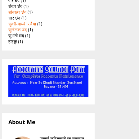
वीर छंद
(1)
शंकर छंद
(1)
शोकाहर छंद
(1)
सार छंद
(1)
सुंदरी-माधवी सवैया
(1)
सुखेलक छंद
(1)
सुभांगी छंद
(1)
हाइकु
(1)
About Me
उत्कर्ष कवितावली का संचालन