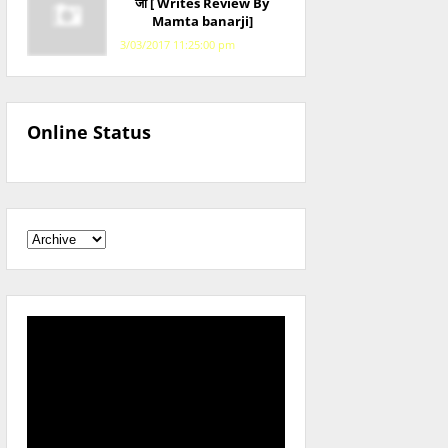
जी [ Writes Review By
Mamta banarji]
3/03/2017 11:25:00 pm
Online Status