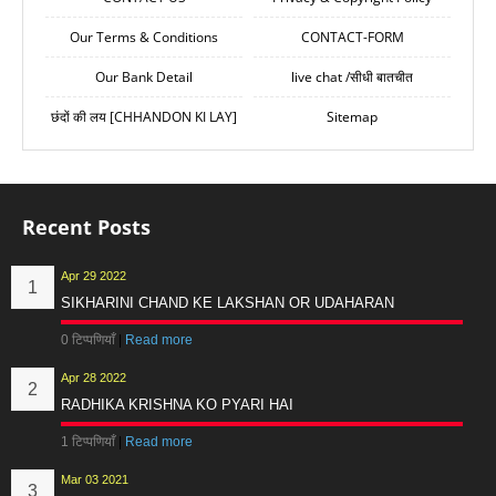
Our Terms & Conditions
CONTACT-FORM
Our Bank Detail
live chat /सीधी बातचीत
छंदों की लय [CHHANDON KI LAY]
Sitemap
Recent Posts
Apr 29 2022
SIKHARINI CHAND KE LAKSHAN OR UDAHARAN
0 टिप्पणियाँ
|
Read more
Apr 28 2022
RADHIKA KRISHNA KO PYARI HAI
1 टिप्पणियाँ
|
Read more
Mar 03 2021