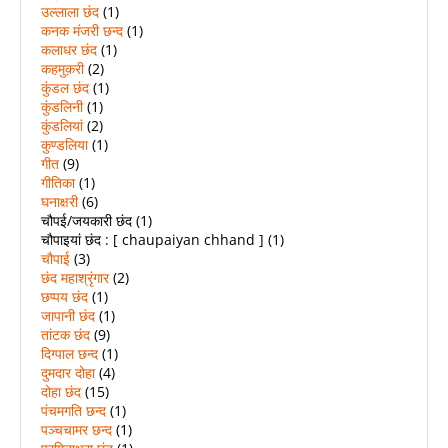
उल्लाला छंद
(1)
कनक मंजरी छन्द
(1)
कलाधर छंद
(1)
कहमुक़री
(2)
कुंडल छंद
(1)
कुंडलिनी
(1)
कुंडलियां
(2)
कुण्डलिया
(1)
गीत
(9)
गीतिका
(1)
घनाक्षरी
(6)
चौपई/जयकारी छंद
(1)
चौपाइयां छंद : [ chaupaiyan chhand ]
(1)
चौपाई
(3)
छंद महाश्रृंगार
(2)
छप्पय छंद
(1)
जापानी छंद
(1)
तांटक छंद
(9)
दिग्पाल छन्द
(1)
दुमदार दोहा
(4)
दोहा छंद
(15)
पंचमगति छन्द
(1)
पञ्चचामर छन्द
(1)