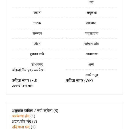
गद्य
कहानी
लघुकथा
नाटक
उपन्यास
संस्मरण
यात्रावृतांत
जीवनी
वर्तमान कवि
पुरातन कवि
आत्मकथा
शोध पत्र
अन्य
अंतर्जालीय पृष्ठ रूपरेखा
हमारे समूह
कविता सागर (FB)
कविता सागर (WP)
उत्कर्ष छन्दशाला
अतुकांत कविता / नयी कविता
(3)
असंबन्धा छंद
(1)
आल्हा/वीर छंद
(7)
उड़ियाना छंद
(1)