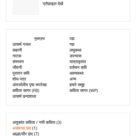
प्रोफ़ाइल देखें
पद्य
मुख्यपृष्ठ
उत्कर्ष गजल
गद्य
कहानी
लघुकथा
नाटक
उपन्यास
संस्मरण
यात्रावृतांत
जीवनी
वर्तमान कवि
पुरातन कवि
आत्मकथा
शोध पत्र
अन्य
अंतर्जालीय पृष्ठ रूपरेखा
हमारे समूह
कविता सागर (FB)
कविता सागर (WP)
उत्कर्ष छन्दशाला
अतुकांत कविता / नयी कविता
(3)
असंबन्धा छंद
(1)
आल्हा/वीर छंद
(7)