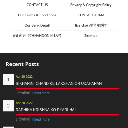
CONTACT US
Privacy & Copyright Policy
Our Terms & Conditions
CONTACT-FORM
Our Bank Detail
live chat /सीधी बातचीत
छंदों की लय [CHHANDON KI LAY]
Sitemap
Recent Posts
Apr 29 2022
SIKHARINI CHAND KE LAKSHAN OR UDAHARAN
0 टिप्पणियाँ
|
Read more
Apr 28 2022
RADHIKA KRISHNA KO PYARI HAI
1 टिप्पणियाँ
|
Read more