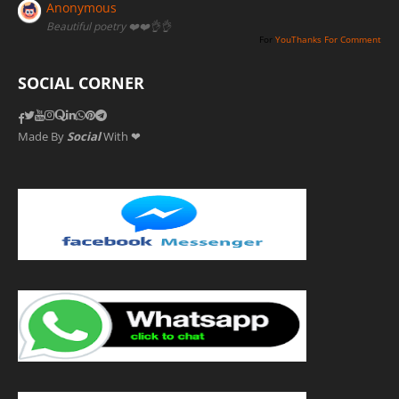
Anonymous
Beautiful poetry ❤️❤️👌👌
For
YouThanks For Comment
SOCIAL CORNER
Made By
Social
With ❤