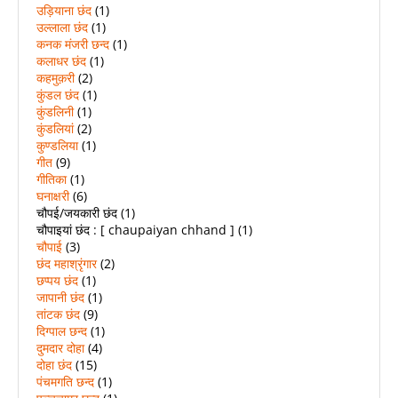
उड़ियाना छंद
(1)
उल्लाला छंद
(1)
कनक मंजरी छन्द
(1)
कलाधर छंद
(1)
कहमुक़री
(2)
कुंडल छंद
(1)
कुंडलिनी
(1)
कुंडलियां
(2)
कुण्डलिया
(1)
गीत
(9)
गीतिका
(1)
घनाक्षरी
(6)
चौपई/जयकारी छंद
(1)
चौपाइयां छंद : [ chaupaiyan chhand ]
(1)
चौपाई
(3)
छंद महाश्रृंगार
(2)
छप्पय छंद
(1)
जापानी छंद
(1)
तांटक छंद
(9)
दिग्पाल छन्द
(1)
दुमदार दोहा
(4)
दोहा छंद
(15)
पंचमगति छन्द
(1)