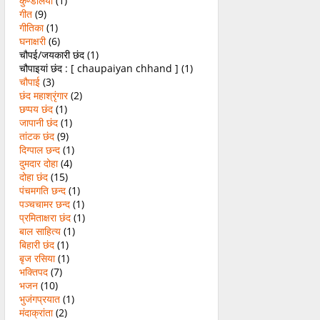
कुण्डलिया
(1)
गीत
(9)
गीतिका
(1)
घनाक्षरी
(6)
चौपई/जयकारी छंद
(1)
चौपाइयां छंद : [ chaupaiyan chhand ]
(1)
चौपाई
(3)
छंद महाश्रृंगार
(2)
छप्पय छंद
(1)
जापानी छंद
(1)
तांटक छंद
(9)
दिग्पाल छन्द
(1)
दुमदार दोहा
(4)
दोहा छंद
(15)
पंचमगति छन्द
(1)
पञ्चचामर छन्द
(1)
प्रमिताक्षरा छंद
(1)
बाल साहित्य
(1)
बिहारी छंद
(1)
बृज रसिया
(1)
भक्तिपद
(7)
भजन
(10)
भुजंगप्रयात
(1)
मंदाक्रांता
(2)