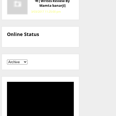
जी [ Writes Review By
Mamta banarji]
3/03/2017 11:25:00 pm
Online Status