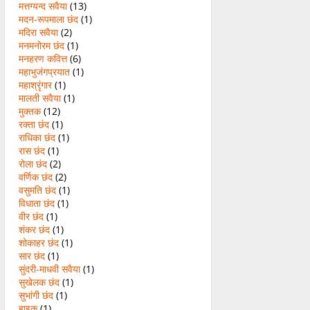
मत्तग्यन्द सवैया
(13)
मदन-रूपमाला छंद
(1)
मदिरा सवैया
(2)
मनमनोरम छंद
(1)
मनहरण कवित्त
(6)
महाभुजंगप्रयात
(1)
महाश्रृंगार
(1)
मालती सवैया
(1)
मुक्तक
(12)
रक्ता छंद
(1)
राधिका छंद
(1)
रास छंद
(1)
रोला छंद
(2)
वर्णिक छंद
(2)
वसुमति छंद
(1)
विधाता छंद
(1)
वीर छंद
(1)
शंकर छंद
(1)
शोकाहर छंद
(1)
सार छंद
(1)
सुंदरी-माधवी सवैया
(1)
सुखेलक छंद
(1)
सुभांगी छंद
(1)
हाइकु
(1)