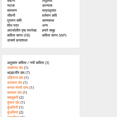
कहानी
लघुकथा
नाटक
उपन्यास
संस्मरण
यात्रावृतांत
जीवनी
वर्तमान कवि
पुरातन कवि
आत्मकथा
शोध पत्र
अन्य
अंतर्जालीय पृष्ठ रूपरेखा
हमारे समूह
कविता सागर (FB)
कविता सागर (WP)
उत्कर्ष छन्दशाला
अतुकांत कविता / नयी कविता
(3)
असंबन्धा छंद
(1)
आल्हा/वीर छंद
(7)
उड़ियाना छंद
(1)
उल्लाला छंद
(1)
कनक मंजरी छन्द
(1)
कलाधर छंद
(1)
कहमुक़री
(2)
कुंडल छंद
(1)
कुंडलिनी
(1)
कुंडलियां
(2)